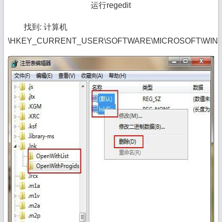
运行regedit
找到: 计算机
\HKEY_CURRENT_USER\SOFTWARE\
MICROSOFT
\WIND